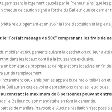
s garnissant le logement causés par le Preneur, ainsi que les pe
n chèque de caution signé à l’ordre du Bailleur que ce dernier re
riétaire du logement et en avoir la libre disposition et la pleine
t le “Forfait ménage de 50€” comprenant les frais de ne
u mobilier et équipements suivant la destination qui leur a été
trat dans les locaux dont il a la jouissance exclusive.
 en bon état de propreté et de réparations locatives en fin de co
r valeur de remplacement.
ns, notamment ceux émis par les appareils de radio, télévision et 
e Bailleur en cas de vol et déprédations dans les lieux loués.
 au contrat : le maximum de 6 personnes pouvant entrer 
ux si le Bailleur ou son mandataire en font la demande.
arties de manière irrévocable. Aucune résiliation n’est possible