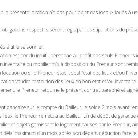
e la présente location n’a pas pour objet des locaux loués à us
obligations respectifs seront régis par les stipulations du pré
s à titre saisonnier.
tion est conclu intuitu personae au profit des seuls Preneurs id
un inventaire du mobilier mis à disposition du Preneur sont remi
a location ou si le Preneur établit seul l’état des lieux et/ou l’inv
location vaudra restitution des lieux en bon état et/ou inventaire
ogement, le Preneur retourne le présent contrat paraphé et si
 bancaire sur le compte du Bailleur, le solde 2 mois avant l’ent
s lieux, le Preneur remettra au Bailleur un de dépôt de garantie 
r et objets garnissant le logement causés par le Preneur, ainsi
un délai maximum d’un mois après son départ, déduction faite