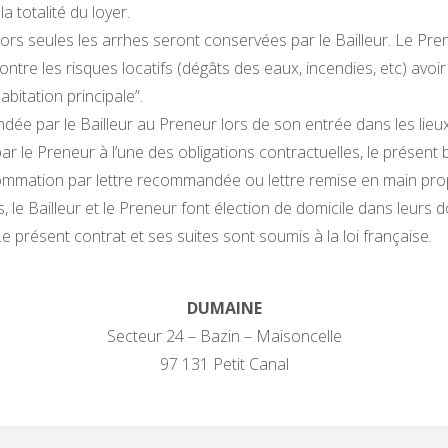
a totalité du loyer.
alors seules les arrhes seront conservées par le Bailleur. Le Prene
ntre les risques locatifs (dégâts des eaux, incendies, etc) avo
abitation principale”.
ée par le Bailleur au Preneur lors de son entrée dans les lieux
e Preneur à l’une des obligations contractuelles, le présent bail
sommation par lettre recommandée ou lettre remise en main prop
le Bailleur et le Preneur font élection de domicile dans leurs dom
e présent contrat et ses suites sont soumis à la loi française.
DUMAINE
Secteur 24 – Bazin – Maisoncelle
97 131 Petit Canal