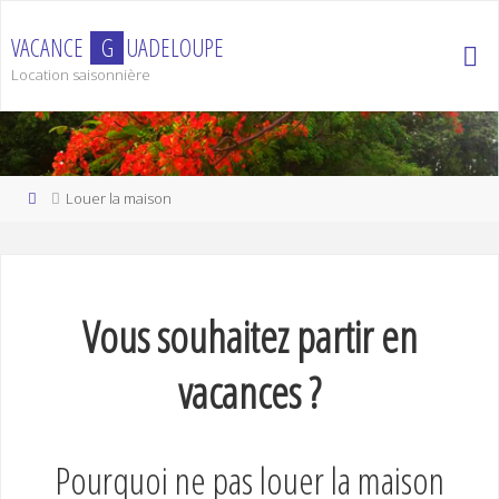
Skip
to
V
A
C
A
N
C
E
G
U
A
D
E
L
O
U
P
E
content
Location saisonnière
Home
Louer la maison
Vous souhaitez partir en
vacances ?
Pourquoi ne pas louer la maison